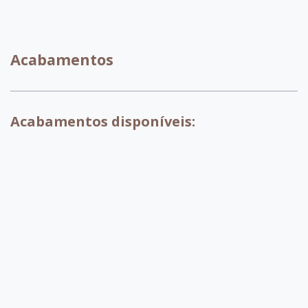
C080
C028
Acabamentos
Acabamentos disponíveis:
007 - Tabaco
017 - Branco
018 - Pinhao
029 - Preto
030 - OffWhite
032 -
Capuccino