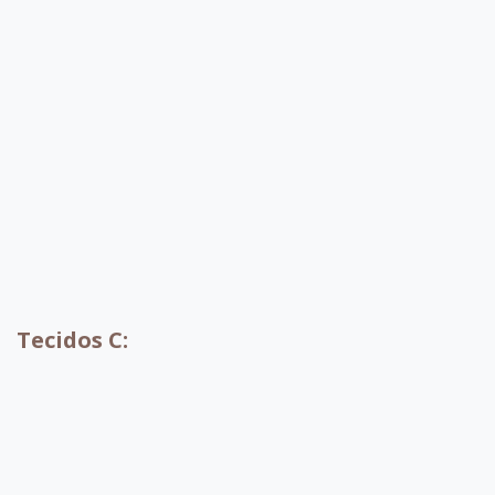
B060
B061
B087
B044
B049
B085
B086
B070
Tecidos C: