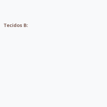
A010
A001
A002
Tecidos B:
B052
B053
B054
B055