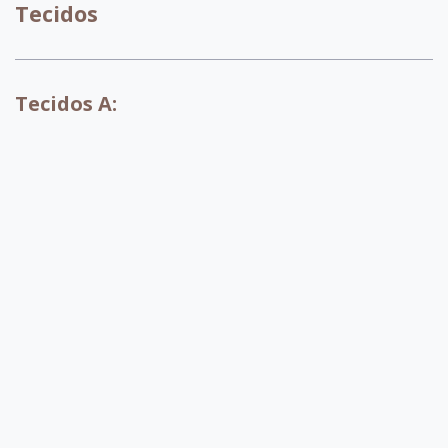
Tecidos
Tecidos A:
A071
A072
A073
A074
A004