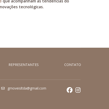
e
que acompanham as tendências do
inovações tecnológicas.
REPRESENTANTES
CONTATO
gmoveisltda@gmail.com