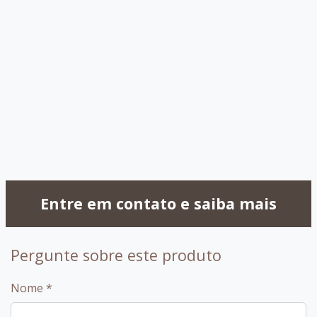
030 - OffWhite
032 -
Capuccino
099 - Amendoa
Entre em contato e saiba mais
Pergunte sobre este produto
Nome
*