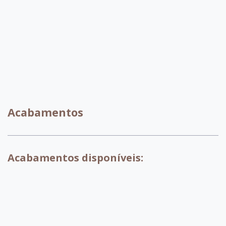
C080
C028
Acabamentos
Acabamentos disponíveis:
007 - Tabaco
017 - Branco
018 - Pinhao
029 - Preto