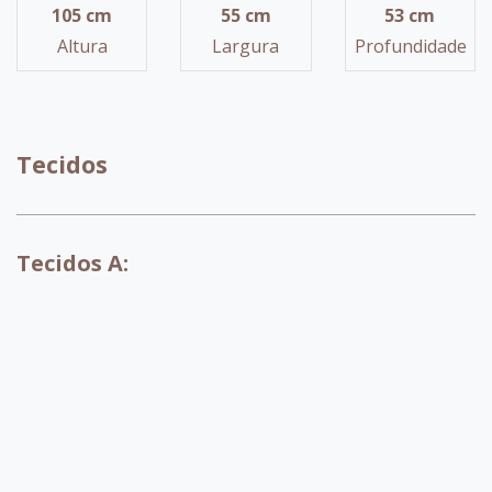
105 cm
55 cm
53 cm
Altura
Largura
Profundidade
Tecidos
Tecidos A:
A071
A072
A073
A074