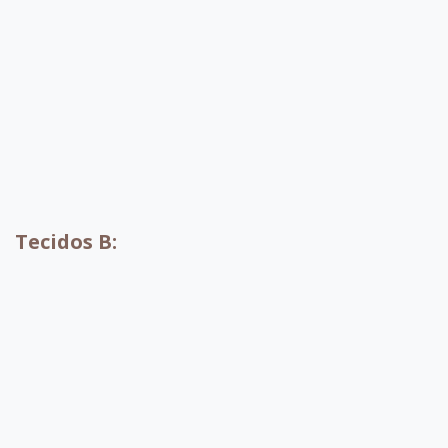
A004
A010
A001
A002
Tecidos B:
B052
B053
B054
B055