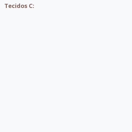
Tecidos C:
C031
C064
C033
C065
C038
C090
C095
C075