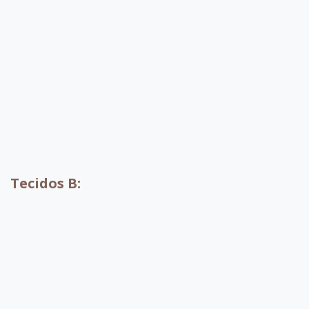
A071
A072
A073
A074
A004
A010
A001
A002
Tecidos B: