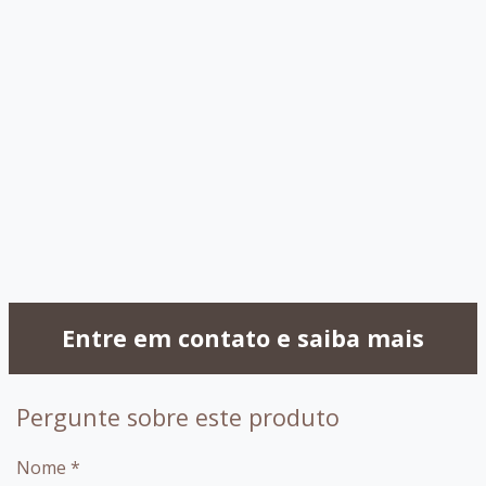
007 - Tabaco
017 - Branco
018 - Pinhao
029 - Preto
030 - OffWhite
032 -
Capuccino
099 - Amendoa
Entre em contato e saiba mais
Pergunte sobre este produto
Nome
*