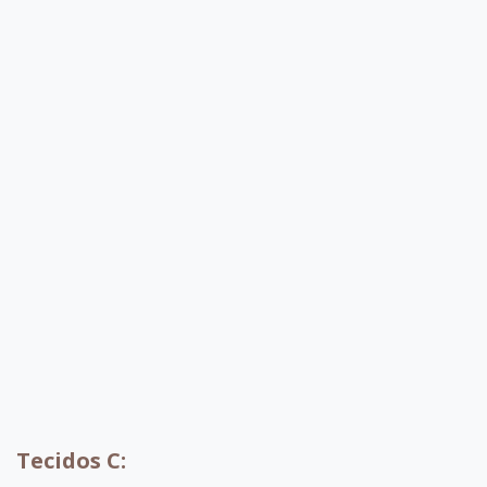
B060
B061
B087
B044
B049
B085
B086
B070
Tecidos C: