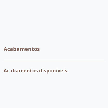
C080
C028
Acabamentos
Acabamentos disponíveis:
007 - Tabaco
017 - Branco
018 - Pinhao
029 - Preto