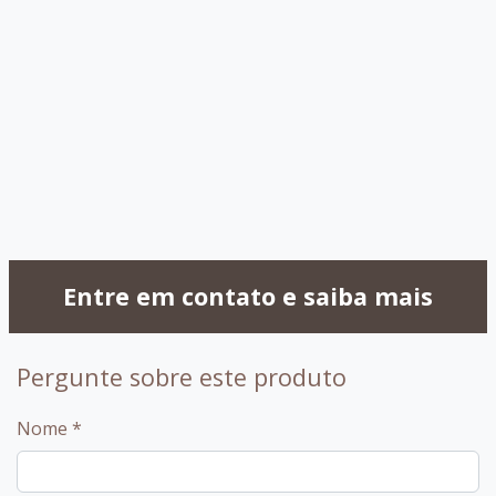
030 - OffWhite
032 -
Capuccino
099 - Amendoa
Entre em contato e saiba mais
Pergunte sobre este produto
Nome
*