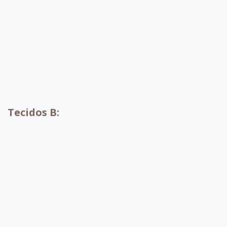
A004
A010
A001
A002
Tecidos B:
B052
B053
B054
B055