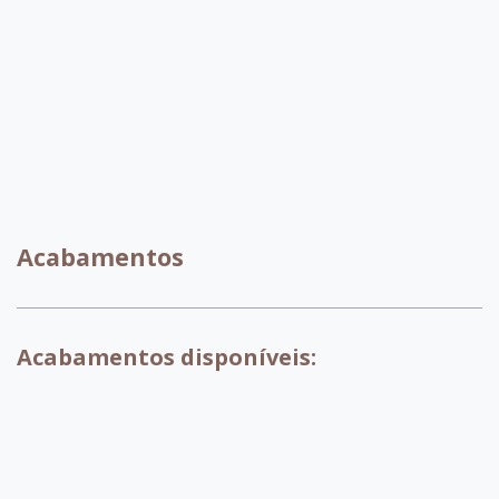
C080
C028
Acabamentos
Acabamentos disponíveis:
007 - Tabaco
017 - Branco
018 - Pinhao
029 - Preto