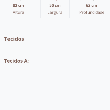
82 cm
50 cm
62 cm
Altura
Largura
Profundidade
Tecidos
Tecidos A:
A071
A072
A073
A074