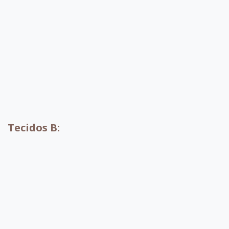
A004
A010
A001
A002
Tecidos B:
B052
B053
B054
B055