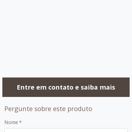
030 - OffWhite
032 -
Capuccino
099 - Amendoa
Entre em contato e saiba mais
Pergunte sobre este produto
Nome
*