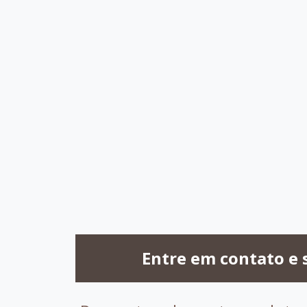
007 - Tabaco
017 - Branco
018 - Pinhao
029 - 
032 -
Capuccino
099 - Amendoa
Entre em contato e 