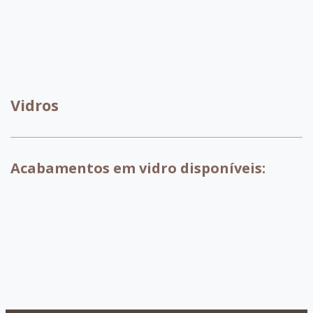
030 - OffWhite
032 -
Capuccino
099 - Amendoa
Vidros
Acabamentos em vidro disponíveis:
056 - Vidro
057 - Vidro
058 - Vidro Off
Preto
Branco
White