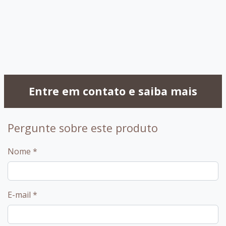
056 - Vidro
057 - Vidro
058 - Vidro Off
Preto
Branco
White
Entre em contato e saiba mais
Pergunte sobre este produto
Nome
*
E-mail
*