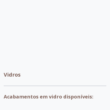
007 - Tabaco
017 - Branco
018 - Pinhao
029 - Preto
030 - OffWhite
032 -
Capuccino
099 - Amendoa
Vidros
Acabamentos em vidro disponíveis: