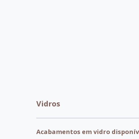
007 - Tabaco
017 - Branco
018 - Pinhao
029 - 
032 -
Capuccino
099 - Amendoa
Vidros
Acabamentos em vidro disponív