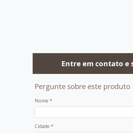
056 - Vidro
057 - Vidro
058 - Vidro Off
Preto
Branco
White
Entre em contato e 
Pergunte sobre este produto
Nome
*
Cidade
*